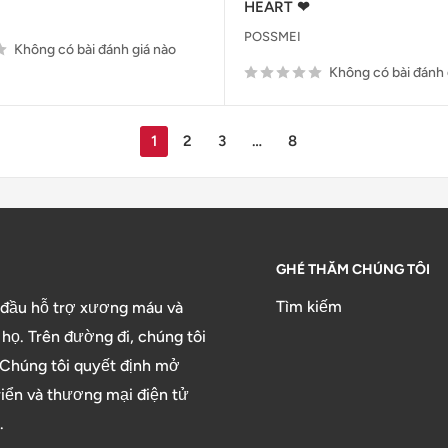
HEART ❤
POSSMEI
Không có bài đánh giá nào
Không có bài đánh 
1
2
3
…
8
GHÉ THĂM CHÚNG TÔI
Tìm kiếm
 đầu hỗ trợ xương máu và
họ. Trên đường đi, chúng tôi
. Chúng tôi quyết định mở
riển và thương mại điện tử
.