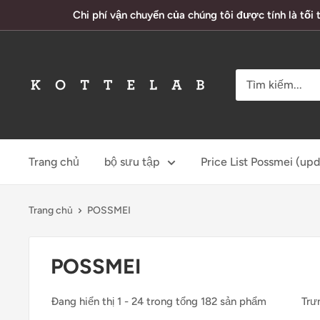
Chuyển
Chi phí vận chuyển của chúng tôi được tính là tối 
đến
nội
dung
KotteLab
Trang chủ
bộ sưu tập
Price List Possmei (up
Trang chủ
POSSMEI
POSSMEI
Đang hiển thị 1 - 24 trong tổng 182 sản phẩm
Trư