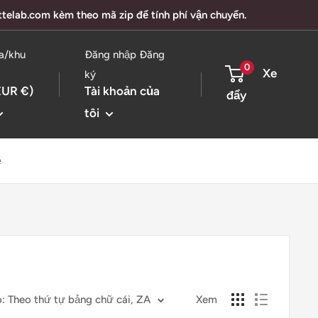
ottelab.com kèm theo mã zip để tính phí vận chuyển.
a/khu
Đăng nhập Đăng
0
Xe
ký
EUR €)
Tài khoản của
đẩy
tôi
ệ
: Theo thứ tự bảng chữ cái, ZA
Xem